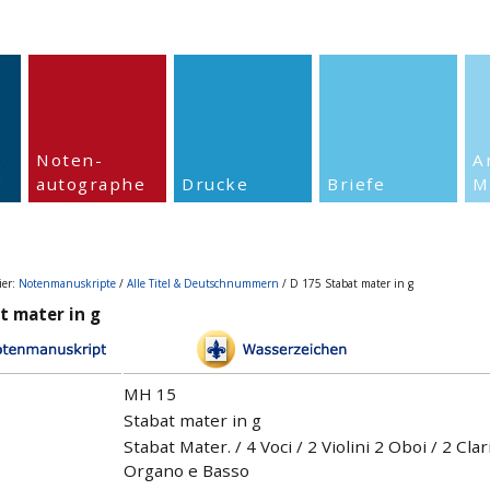
Noten-
A
autographe
Drucke
Briefe
M
ier:
Notenmanuskripte
/
Alle Titel & Deutschnummern
/ D 175 Stabat mater in g
t mater in g
MH 15
Stabat mater in g
Stabat Mater. / 4 Voci / 2 Violini 2 Oboi / 2 Cla
Organo e Basso