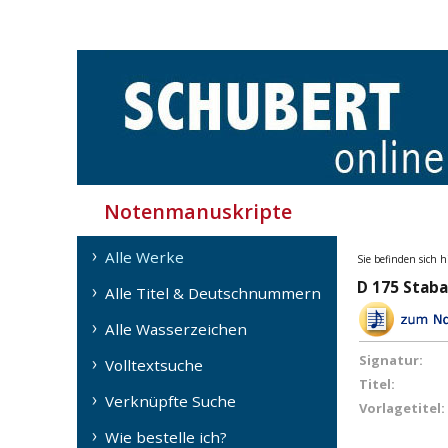
Notenmanuskripte
Alle Werke
Sie befinden sich h
D 175 Staba
Alle Titel & Deutschnummern
Alle Wasserzeichen
Signatur:
Volltextsuche
Titel:
Verknüpfte Suche
Vorlagetitel:
Wie bestelle ich?