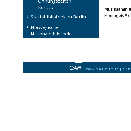
Öffnungszeiten
Kontakt
Musiksammlun
Montag bis Fre
Staatsbibliothek zu Berlin
Norwegische
Nationalbibliothek
www.oeaw.ac.at
|
Sch