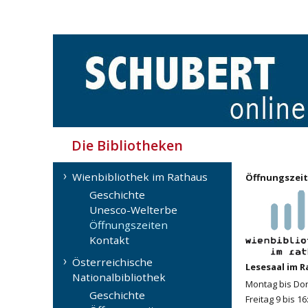
Die Bibliotheken
Wienbibliothek im Rathaus
Öffnungszei
Geschichte
Unesco-Welterbe
Öffnungszeiten
Kontakt
Österreichische
Lesesaal im 
Nationalbibliothek
Montag bis Don
Geschichte
Freitag 9 bis 1