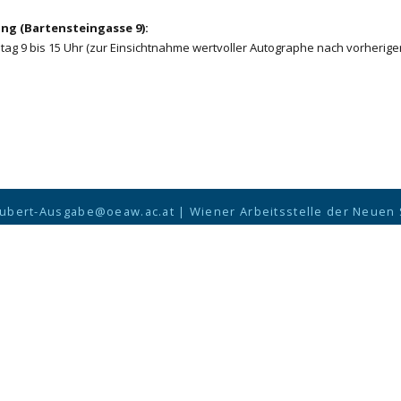
g (Bartensteingasse 9):
itag 9 bis 15 Uhr (zur Einsichtnahme wertvoller Autographe nach vorherige
ubert-Ausgabe@oeaw.ac.at
|
Wiener Arbeitsstelle der Neuen