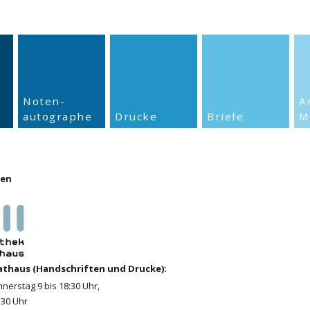
Noten-
A
autographe
Drucke
Briefe
M
ten
Rathaus (Handschriften und Drucke):
nerstag 9 bis 18:30 Uhr,
6:30 Uhr