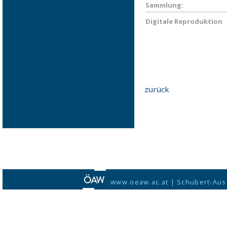
Sammlung:
Digitale Reproduktion
zurück
www.oeaw.ac.at
|
Schubert-Aus