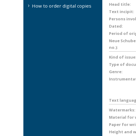
Head title:
How to order digital copies
Text incipit:
Persons invo
Dated:
Period of ori
Neue Schuber
no.):
Kind of issue
Type of doc
Genre:
Instrumenta
Text languag
Watermarks:
Material for
Paper for wr
Height and wi