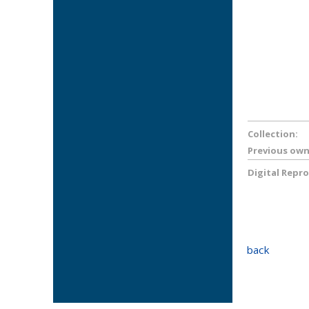
Collection:
Previous own
Digital Repr
back