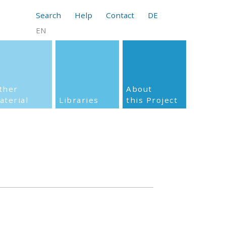
Search
Help
Contact
DE
EN
ther
About
aterial
Libraries
this Project