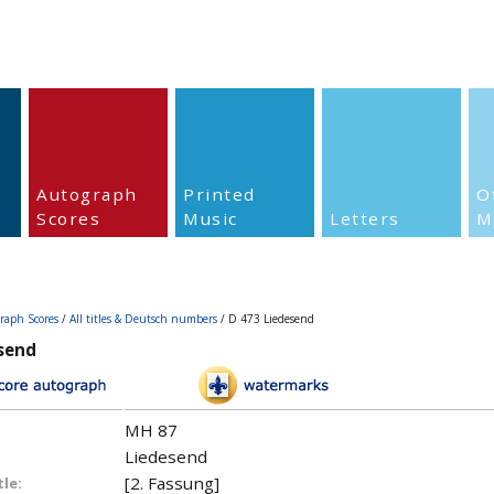
Autograph
Printed
O
Scores
Music
Letters
M
raph Scores
/
All titles & Deutsch numbers
/ D 473 Liedesend
send
MH 87
Liedesend
[2. Fassung]
tle: