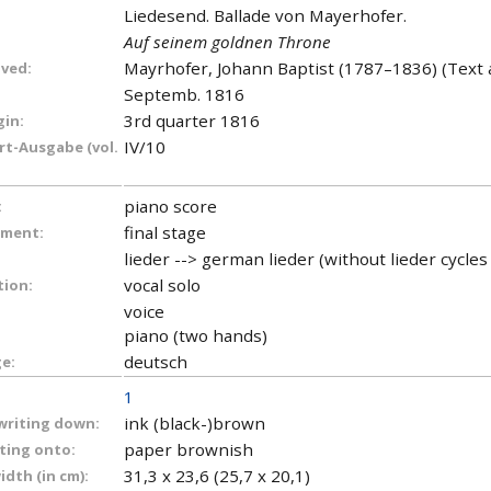
Liedesend. Ballade von Mayerhofer.
Auf seinem goldnen Throne
Mayrhofer, Johann Baptist (1787–1836) (Text 
lved:
Septemb. 1816
3rd quarter 1816
gin:
IV/10
t-Ausgabe (vol.
piano score
:
final stage
ument:
lieder --> german lieder (without lieder cycle
vocal solo
tion:
voice
piano (two hands)
deutsch
e:
1
ink (black-)brown
 writing down:
paper brownish
iting onto:
31,3 x 23,6 (25,7 x 20,1)
dth (in cm):