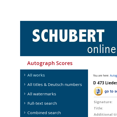
Autograph Scores
All works
You are here:
Autog
D 473 Liede
All titles & Deutsch numbers
All watermarks
Signature:
Full-text search
Title:
Combined search
Additional ti