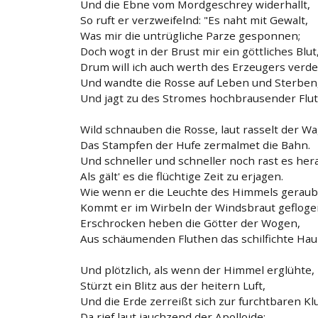
Und die Ebne vom Mordgeschrey widerhallt,
So ruft er verzweifelnd: "Es naht mit Gewalt,
Was mir die untrügliche Parze gesponnen;
Doch wogt in der Brust mir ein göttliches Blut
Drum will ich auch werth des Erzeugers verd
Und wandte die Rosse auf Leben und Sterben
Und jagt zu des Stromes hochbrausender Flut
Wild schnauben die Rosse, laut rasselt der W
Das Stampfen der Hufe zermalmet die Bahn.
Und schneller und schneller noch rast es her
Als gält' es die flüchtige Zeit zu erjagen.
Wie wenn er die Leuchte des Himmels geraub
Kommt er im Wirbeln der Windsbraut gefloge
Erschrocken heben die Götter der Wogen,
Aus schäumenden Fluthen das schilfichte Hau
Und plötzlich, als wenn der Himmel erglühte,
Stürzt ein Blitz aus der heitern Luft,
Und die Erde zerreißt sich zur furchtbaren Klu
Da rief laut jauchzend der Apolloide: