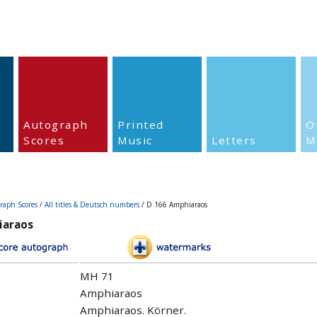
Autograph
Printed
O
Scores
Music
Letters
M
raph Scores
/
All titles & Deutsch numbers
/ D 166 Amphiaraos
iaraos
MH 71
Amphiaraos
Amphiaraos. Körner.