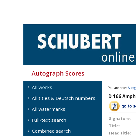
Autograph Scores
All works
You are here:
Autog
D 166 Amph
All titles & Deutsch numbers
All watermarks
Signature:
Full-text search
Title:
Combined search
Head title: