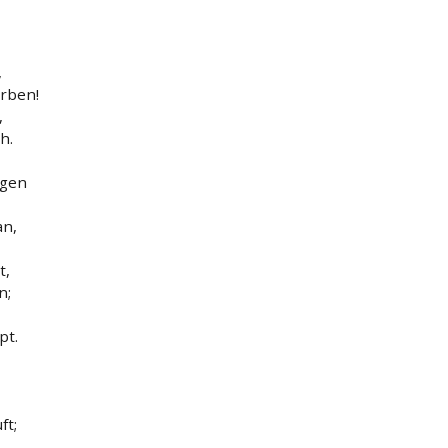
,
erben!
,
h.
agen
an,
t,
n;
pt.
ft;