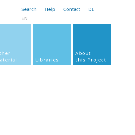
Search
Help
Contact
DE
EN
ther
About
aterial
Libraries
this Project