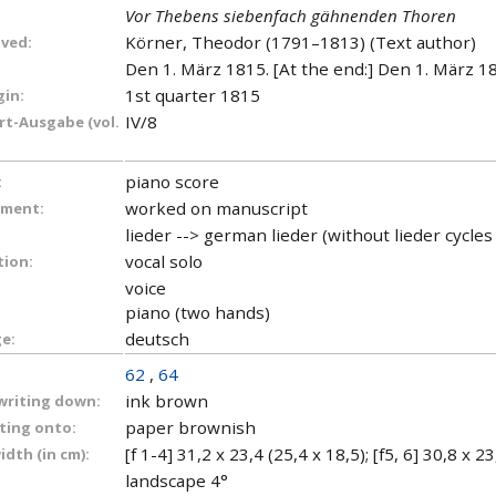
Vor Thebens siebenfach gähnenden Thoren
Körner, Theodor (1791–1813) (Text author)
lved:
Den 1. März 1815. [At the end:] Den 1. März 18
1st quarter 1815
gin:
IV/8
t-Ausgabe (vol.
piano score
:
worked on manuscript
ument:
lieder --> german lieder (without lieder cycle
vocal solo
tion:
voice
piano (two hands)
deutsch
e:
62
,
64
ink brown
 writing down:
paper brownish
iting onto:
[f 1-4] 31,2 x 23,4 (25,4 x 18,5); [f5, 6] 30,8 x 2
dth (in cm):
landscape 4°