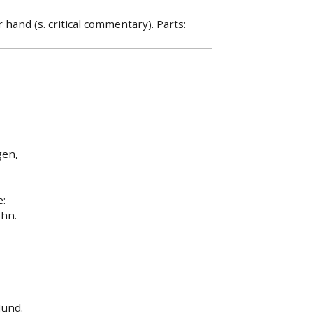
hand (s. critical commentary). Parts:
gen,
e:
hn.
Mund.