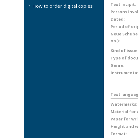
Text incipit:
How to order digital copies
Persons invo
Dated:
Period of ori
Neue Schuber
no.):
Kind of issue
Type of doc
Genre:
Instrumenta
Text languag
Watermarks:
Material for
Paper for wr
Height and wi
Format: