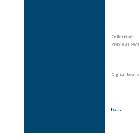
Collection:
Previous own
Digital Repr
back