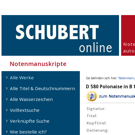
Not
aut
Notenmanuskripte
Alle Werke
Sie befinden sich hier:
Notenmanu
D 580 Polonaise in B 
Alle Titel & Deutschnummern
Alle Wasserzeichen
Signatur:
Volltextsuche
Titel:
Verknüpfte Suche
Kopftitel:
Datierung:
Wie bestelle ich?