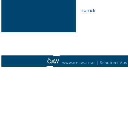
zurück
www.oeaw.ac.at
|
Schubert-Aus