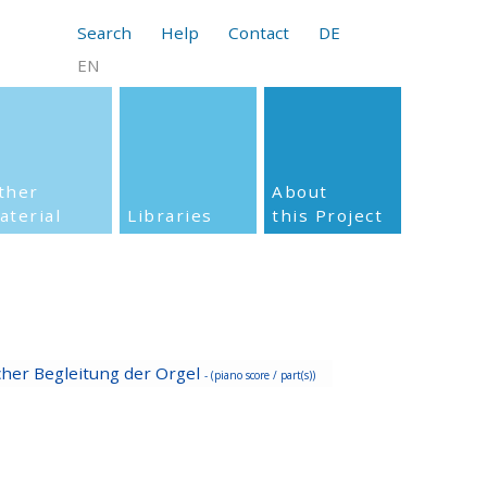
Search
Help
Contact
DE
EN
ther
About
aterial
Libraries
this Project
cher Begleitung der Orgel
- (piano score / part(s))