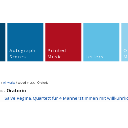
Autograph
Printed
O
Scores
Music
Letters
M
s
/
All works
/ sacred music - Oratorio
c - Oratorio
Salve Regina. Quartett für 4 Männerstimmen mit willkührli