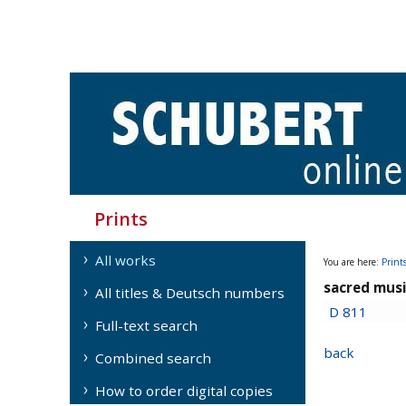
Prints
All works
You are here:
Print
sacred musi
All titles & Deutsch numbers
D 811
Full-text search
back
Combined search
How to order digital copies