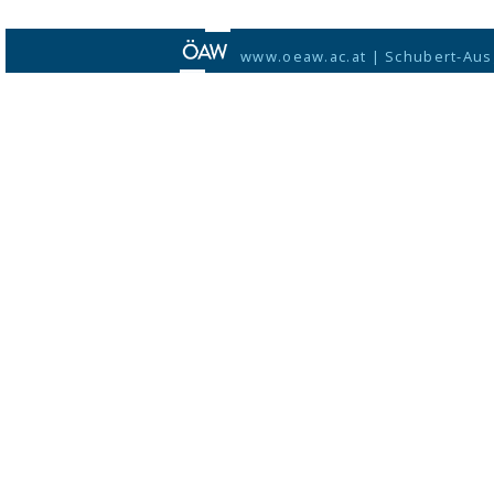
www.oeaw.ac.at
|
Schubert-Aus