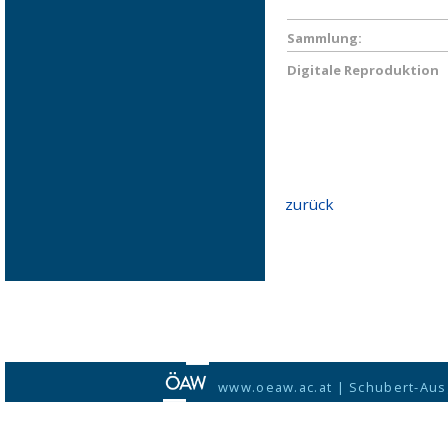
Sammlung:
Digitale Reproduktion
zurück
www.oeaw.ac.at
|
Schubert-Aus