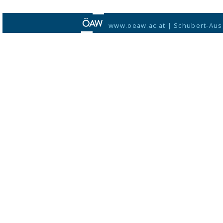
www.oeaw.ac.at
|
Schubert-Aus