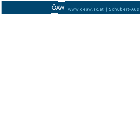
www.oeaw.ac.at
|
Schubert-Aus