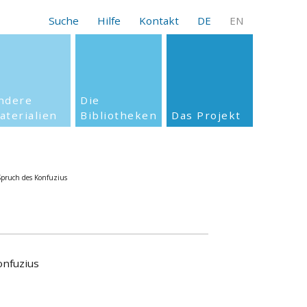
Suche
Hilfe
Kontakt
DE
EN
ndere
Die
aterialien
Bibliotheken
Das Projekt
 Spruch des Konfuzius
onfuzius