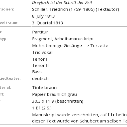
Dreyfach ist der Schritt der Zeit
Schiller, Friedrich (1759–1805) (Textautor)
ersonen:
8. July 1813
3. Quartal 1813
zeitraum:
Partitur
:
Fragment, Arbeitsmanuskript
typ:
Mehrstimmige Gesänge --> Terzette
Trio vokal
Tenor I
Tenor II
Bass
deutsch
Liedtextes:
Tinte braun
erial:
Papier bräunlich grau
ff:
30,3 x 11,9 (beschnitten)
:
1 Bl. (2 S.)
Manuskript wurde zerschnitten, auf f 1r befi
dieser Text wurde von Schubert am selben T