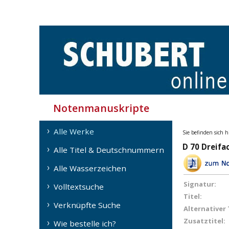
Notenmanuskripte
Alle Werke
Sie befinden sich h
D 70 Dreifa
Alle Titel & Deutschnummern
Alle Wasserzeichen
Signatur:
Volltextsuche
Titel:
Verknüpfte Suche
Alternativer 
Zusatztitel:
Wie bestelle ich?