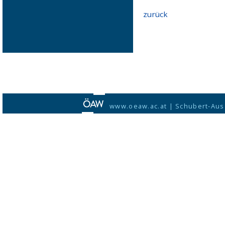
zurück
www.oeaw.ac.at
|
Schubert-Aus