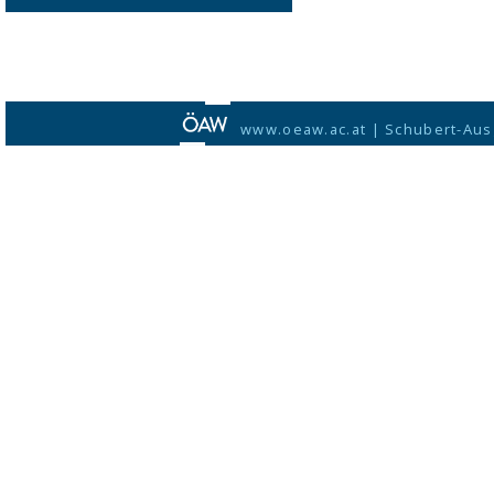
www.oeaw.ac.at
|
Schubert-Aus