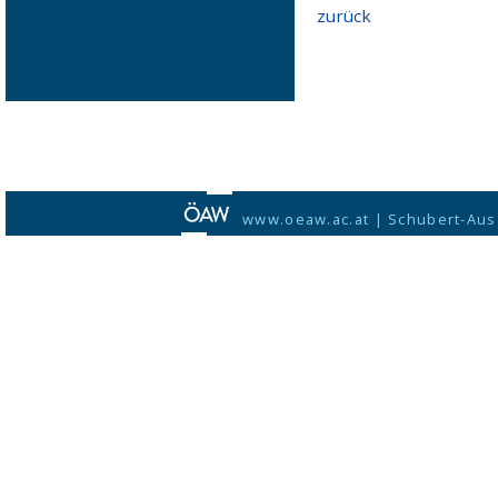
zurück
www.oeaw.ac.at
|
Schubert-Aus