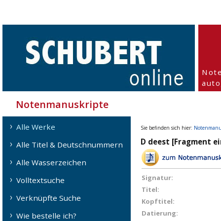
Not
aut
Notenmanuskripte
Alle Werke
Sie befinden sich hier:
Notenmanu
D deest [Fragment e
Alle Titel & Deutschnummern
Alle Wasserzeichen
Signatur:
Volltextsuche
Titel:
Verknüpfte Suche
Kopftitel:
Datierung:
Wie bestelle ich?