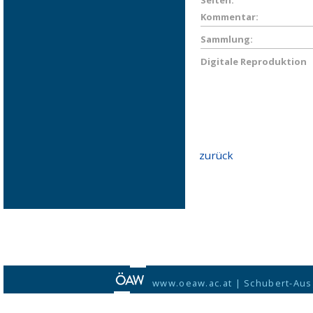
Seiten:
Kommentar:
Sammlung:
Digitale Reproduktion
zurück
www.oeaw.ac.at
|
Schubert-Aus