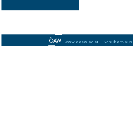
www.oeaw.ac.at
|
Schubert-Aus