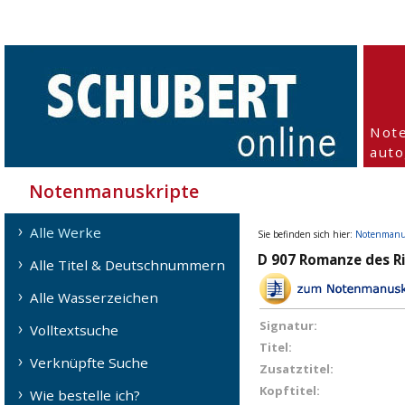
Not
aut
Notenmanuskripte
Alle Werke
Sie befinden sich hier:
Notenmanu
D 907 Romanze des R
Alle Titel & Deutschnummern
Alle Wasserzeichen
Signatur:
Volltextsuche
Titel:
Verknüpfte Suche
Zusatztitel:
Kopftitel:
Wie bestelle ich?