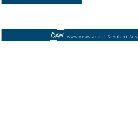
www.oeaw.ac.at
|
Schubert-Aus