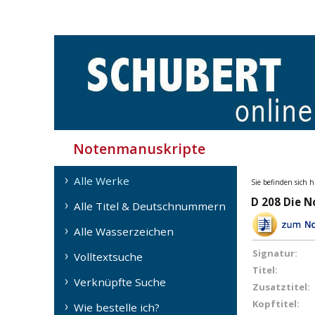
Notenmanuskripte
Alle Werke
Sie befinden sich h
D 208 Die 
Alle Titel & Deutschnummern
Alle Wasserzeichen
Signatur:
Volltextsuche
Titel:
Verknüpfte Suche
Zusatztitel:
Kopftitel:
Wie bestelle ich?