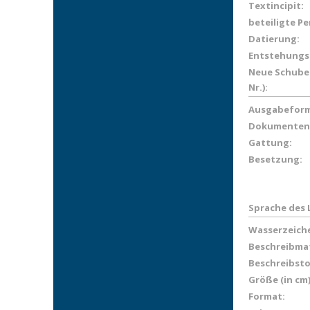
Textincipit:
beteiligte P
Datierung:
Entstehungs
Neue Schuber
Nr.):
Ausgabeform
Dokumenten
Gattung:
Besetzung:
Sprache des 
Wasserzeich
Beschreibmat
Beschreibsto
Größe (in cm)
Format: