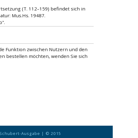
rtsetzung (T. 112–159) befindet sich in
atur: Mus.Hs. 19487.
o".
lnde Funktion zwischen Nutzern und den
nen bestellen möchten, wenden Sie sich
 Schubert-Ausgabe
| © 2015