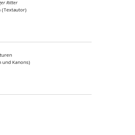
er Ritter
 (Textautor)
kturen
en und Kanons)