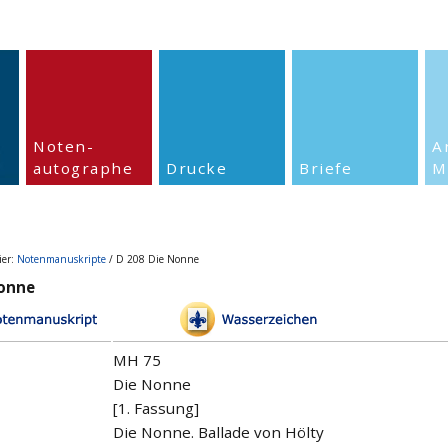
Noten-
A
autographe
Drucke
Briefe
M
ier:
Notenmanuskripte
/ D 208 Die Nonne
Nonne
MH 75
Die Nonne
[1. Fassung]
Die Nonne. Ballade von Hölty