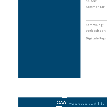
Seiten:
Kommentar:
Sammlung:
Vorbesitzer:
Digitale Rep
www.oeaw.ac.at
|
Sch