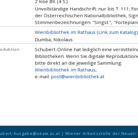
2 lose Bll. (4 S.)
Unvollständige Handschrift: nur bis T. 111; Fo
der Österreichischen Nationalbibliothek, Sign
Stimmenbezeichnungen: "Singst.", "Fortepian
Wienbibliothek im Rathaus (Link zum Katalog)
Dumba, Nikolaus
Schubert-Online hat lediglich eine vermitte
roduktion
Bibliotheken. Wenn Sie digitale Reproduktio
bitte direkt an die jeweilige Sammlung:
Wienbibliothek im Rathaus
,
e-mail:
post@wienbibliothek.at
ubert-Ausgabe@oeaw.ac.at
|
Wiener Arbeitsstelle der Neuen