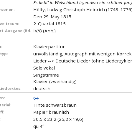
Es liebt' in Welschland irgendwo ein schöner jung
Hölty, Ludwig Christoph Heinrich (1748–1776)
ersonen:
Den 29. May 1815
2. Quartal 1815
zeitraum:
IV/8 (Anh.)
t-Ausgabe (Bd.-
Klavierpartitur
:
unvollständig, Autograph mit wenigen Korre
typ:
Lieder --> Deutsche Lieder (ohne Liederzykl
Solo vokal
Singstimme
Klavier (zweihändig)
deutsch
Liedtextes:
64
en:
Tinte schwarzbraun
erial:
Papier bräunlich
ff:
30,5 x 23,2 (25,2 x 19,6)
:
qu 4°