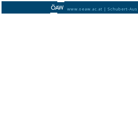
www.oeaw.ac.at
|
Schubert-Aus