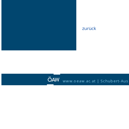
zurück
www.oeaw.ac.at
|
Schubert-Aus