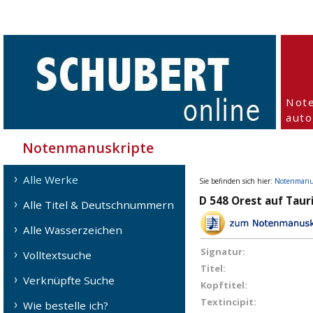
Not
aut
Notenmanuskripte
Alle Werke
Sie befinden sich hier:
Notenmanu
D 548 Orest auf Tauri
Alle Titel & Deutschnummern
Alle Wasserzeichen
Signatur:
Volltextsuche
Titel:
Verknüpfte Suche
Kopftitel:
Textincipit:
Wie bestelle ich?