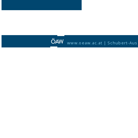
www.oeaw.ac.at
|
Schubert-Aus