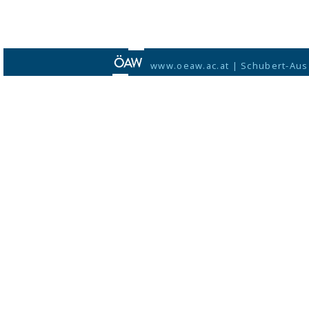
www.oeaw.ac.at
|
Schubert-Aus