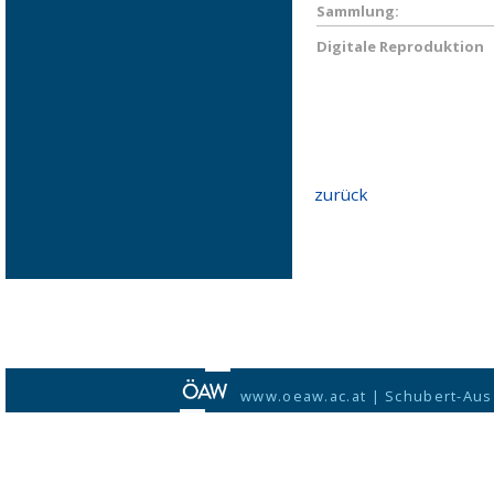
Sammlung:
Digitale Reproduktion
zurück
www.oeaw.ac.at
|
Schubert-Aus