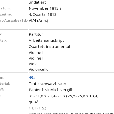
undatiert
November 1813 ?
Datum:
4. Quartal 1813
zeitraum:
VI/4 (Anh.)
t-Ausgabe (Bd.-
Partitur
:
Arbeitsmanuskript
typ:
Quartett instrumental
Violine I
Violine II
Viola
Violoncello
49a
en:
Tinte schwarzbraun
erial:
Papier bräunlich vergilbt
ff:
31–31,8 x 23,4–23,9 (25,5–25,6 x 18,4)
:
qu 4°
1 Bl. (1 S.)