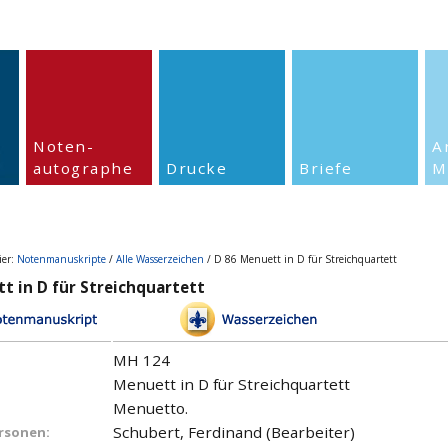
Noten-
A
autographe
Drucke
Briefe
M
ier:
Notenmanuskripte
/
Alle Wasserzeichen
/ D 86 Menuett in D für Streichquartett
t in D für Streichquartett
MH 124
Menuett in D für Streichquartett
Menuetto.
Schubert, Ferdinand (Bearbeiter)
ersonen: