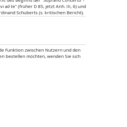
ift des Beginns der "Soprano Concerto"-
ad te" (früher D 85, jetzt Anh. III, 6) und
inand Schuberts (s. kritischen Bericht).
lnde Funktion zwischen Nutzern und den
nen bestellen möchten, wenden Sie sich