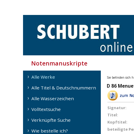
Notenmanuskripte
Alle Werke
Sie befinden sich h
D 86 Menuet
Alle Titel & Deutschnummern
Alle Wasserzeichen
Signatur:
Volltextsuche
Titel:
Verknüpfte Suche
Kopftitel:
beteiligte P
Wie bestelle ich?