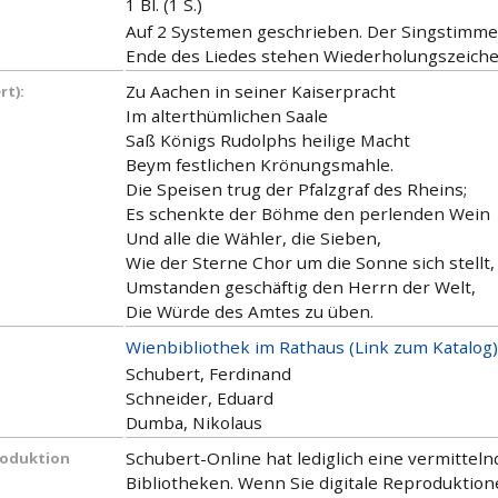
1 Bl. (1 S.)
Auf 2 Systemen geschrieben. Der Singstimme i
Ende des Liedes stehen Wiederholungszeichen
Zu Aachen in seiner Kaiserpracht
rt):
Im alterthümlichen Saale
Saß Königs Rudolphs heilige Macht
Beym festlichen Krönungsmahle.
Die Speisen trug der Pfalzgraf des Rheins;
Es schenkte der Böhme den perlenden Wein
Und alle die Wähler, die Sieben,
Wie der Sterne Chor um die Sonne sich stellt,
Umstanden geschäftig den Herrn der Welt,
Die Würde des Amtes zu üben.
Wienbibliothek im Rathaus (Link zum Katalog)
Schubert, Ferdinand
Schneider, Eduard
Dumba, Nikolaus
Schubert-Online hat lediglich eine vermitte
roduktion
Bibliotheken. Wenn Sie digitale Reproduktio