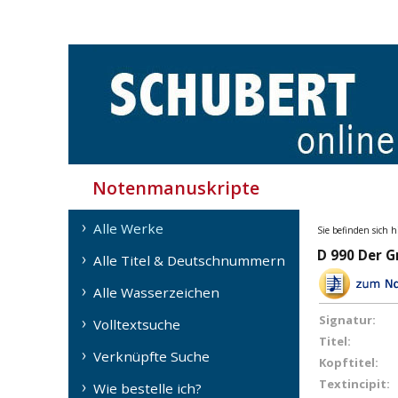
Notenmanuskripte
Alle Werke
Sie befinden sich h
D 990 Der G
Alle Titel & Deutschnummern
Alle Wasserzeichen
Signatur:
Volltextsuche
Titel:
Verknüpfte Suche
Kopftitel:
Textincipit:
Wie bestelle ich?