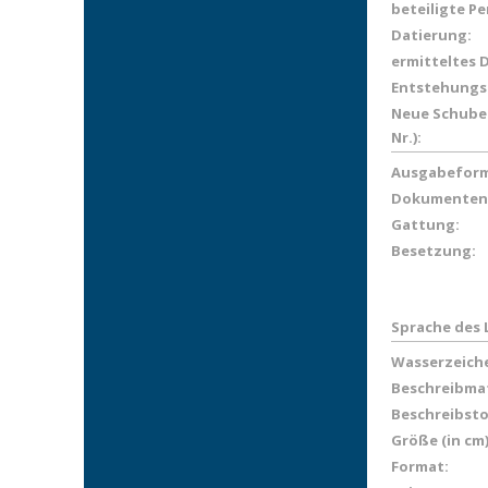
beteiligte P
Datierung:
ermitteltes 
Entstehungs
Neue Schuber
Nr.):
Ausgabeform
Dokumenten
Gattung:
Besetzung:
Sprache des 
Wasserzeich
Beschreibmat
Beschreibsto
Größe (in cm)
Format: