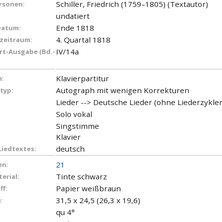
Schiller, Friedrich (1759–1805) (Textautor)
ersonen:
undatiert
Ende 1818
Datum:
4. Quartal 1818
zeitraum:
IV/14a
t-Ausgabe (Bd.-
Klavierpartitur
:
Autograph mit wenigen Korrekturen
typ:
Lieder --> Deutsche Lieder (ohne Liederzykl
Solo vokal
Singstimme
Klavier
deutsch
Liedtextes:
21
en:
Tinte schwarz
erial:
Papier weißbraun
ff:
31,5 x 24,5 (26,3 x 19,6)
:
qu 4°