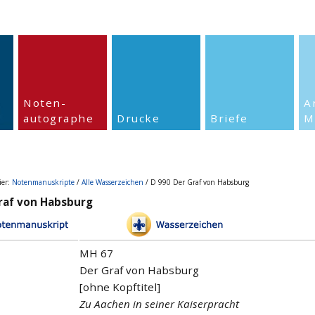
Noten-
A
autographe
Drucke
Briefe
M
ier:
Notenmanuskripte
/
Alle Wasserzeichen
/ D 990 Der Graf von Habsburg
raf von Habsburg
MH 67
Der Graf von Habsburg
[ohne Kopftitel]
Zu Aachen in seiner Kaiserpracht