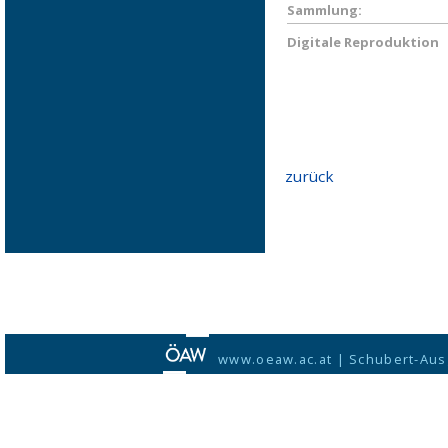
Sammlung:
Digitale Reproduktion
zurück
www.oeaw.ac.at
|
Schubert-Aus