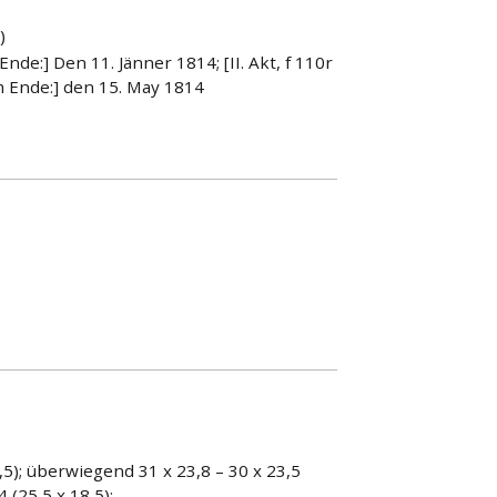
)
Ende:] Den 11. Jänner 1814; [II. Akt, f 110r
am Ende:] den 15. May 1814
,5); überwiegend 31 x 23,8 – 30 x 23,5
 (25,5 x 18,5);