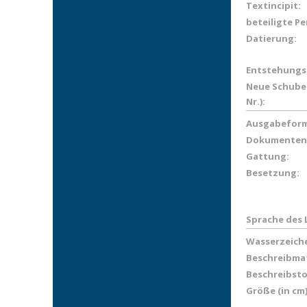
Textincipit:
beteiligte P
Datierung:
Entstehungs
Neue Schuber
Nr.):
Ausgabeform
Dokumenten
Gattung:
Besetzung:
Sprache des 
Wasserzeich
Beschreibmat
Beschreibsto
Größe (in cm)