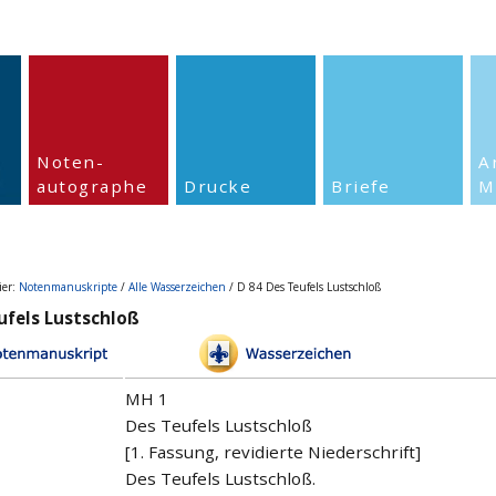
Noten-
A
autographe
Drucke
Briefe
M
ier:
Notenmanuskripte
/
Alle Wasserzeichen
/ D 84 Des Teufels Lustschloß
ufels Lustschloß
MH 1
Des Teufels Lustschloß
[1. Fassung, revidierte Niederschrift]
Des Teufels Lustschloß.