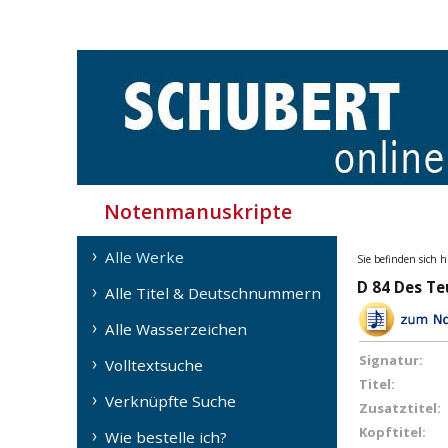
Notenmanuskripte
Alle Werke
Sie befinden sich h
D 84 Des Te
Alle Titel & Deutschnummern
Alle Wasserzeichen
Signatur:
Volltextsuche
Titel:
Verknüpfte Suche
Zusatztitel:
Kopftitel:
Wie bestelle ich?