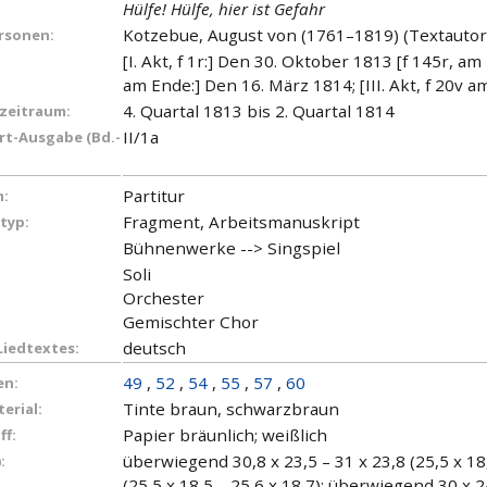
Hülfe! Hülfe, hier ist Gefahr
Kotzebue, August von (1761–1819) (Textautor
ersonen:
[I. Akt, f 1r:] Den 30. Oktober 1813 [f 145r, am 
am Ende:] Den 16. März 1814; [III. Akt, f 20v 
4. Quartal 1813 bis 2. Quartal 1814
zeitraum:
II/1a
t-Ausgabe (Bd.-
Partitur
:
Fragment, Arbeitsmanuskript
typ:
Bühnenwerke --> Singspiel
Soli
Orchester
Gemischter Chor
deutsch
Liedtextes:
49
,
52
,
54
,
55
,
57
,
60
en:
Tinte braun, schwarzbraun
erial:
Papier bräunlich; weißlich
ff:
überwiegend 30,8 x 23,5 – 31 x 23,8 (25,5 x 18
:
(25,5 x 18,5 – 25,6 x 18,7); überwiegend 30 x 24