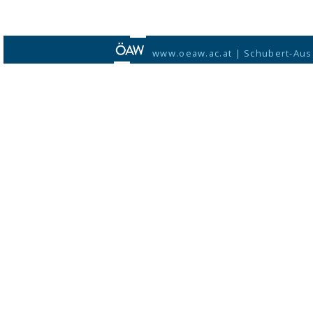
www.oeaw.ac.at
|
Schubert-Aus