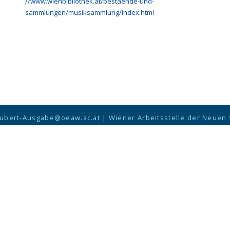
//www.wienbibliothek.at/bestaende-und-
sammlungen/musiksammlung/index.html
ubert-Ausgabe@oeaw.ac.at
|
Wiener Arbeitsstelle der Neuen