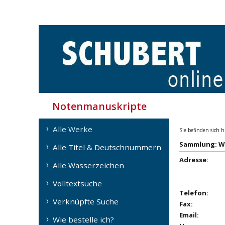
Notenmanuskripte
Alle Werke
Sie befinden sich h
Sammlung: Wi
Alle Titel & Deutschnummern
Adresse:
Alle Wasserzeichen
Volltextsuche
Telefon:
Verknüpfte Suche
Fax:
Email:
Wie bestelle ich?