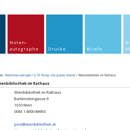
Noten-
A
autographe
Drucke
Briefe
M
ier:
Notenmanuskripte
/
D 76 Pensa, che questo istante
/ Wienbibliothek im Rathaus
enbibliothek im Rathaus
Wienbibliothek im Rathaus
Bartensteingasse 9
1010 Wien
0043 1 4000-84950
post@wienbibliothek.at