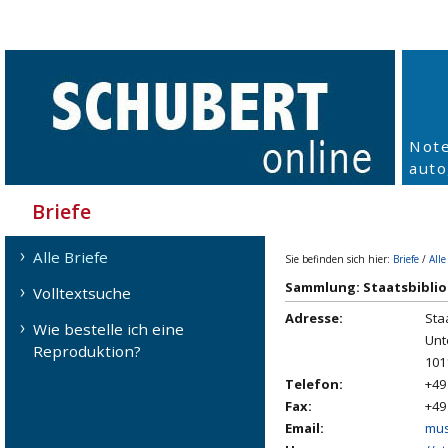
Not
aut
Briefe
Alle Briefe
Sie befinden sich hier:
Briefe
/
Alle
Sammlung: Staatsbibliot
Volltextsuche
Adresse:
Sta
Wie bestelle ich eine
Unt
Reproduktion?
101
Telefon:
+49
Fax:
+49
Email:
mus