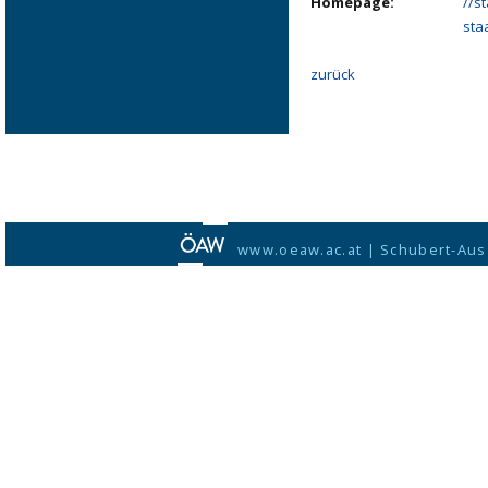
Homepage:
//s
sta
zurück
www.oeaw.ac.at
|
Schubert-Aus