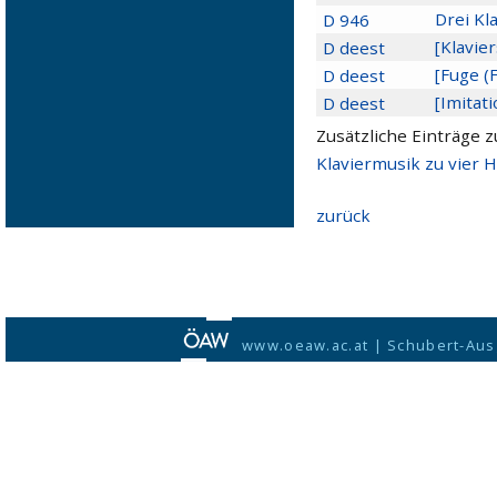
Drei Kl
D 946
[Klavier
D deest
[Fuge (
D deest
[Imitat
D deest
Zusätzliche Einträge z
Klaviermusik zu vier H
zurück
www.oeaw.ac.at
|
Schubert-Aus