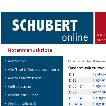
Not
aut
Notenmanuskripte
Alle Werke
Sie befinden sich hier:
Notenmanu
Klaviermusik zu zwei
Alle Titel & Deutschnummern
Fantasi
D 1
Alle Wasserzeichen
Fuge in
D 13
Fuga in
D 024 D
Volltextsuche
Andante
D 29
Verknüpfte Suche
4 Fugen
D 037 A
Wie bestelle ich?
Fuge in
D 041 A