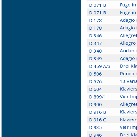
Fuge in
D 071 B
Fuge in
D 071 B
Adagio 
D 178
Adagio 
D 178
Allegret
D 346
Allegro
D 347
Andanti
D 348
Adagio 
D 349
Drei Kl
D 459 A/3
Rondo i
D 506
13 Vari
D 576
Klavier
D 604
Vier Im
D 899/1
Allegret
D 900
Klavier
D 916 B
Klaviers
D 916 C
Vier Im
D 935
Drei Kl
D 946